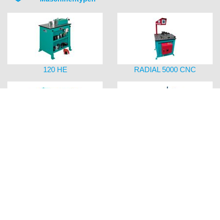
120 HE
RADIAL 5000 CNC
ROTATOR 1000/ 6 to Wendevorrichtung
Roll-Aus Regal für Stangenmater
420 CNC-WP Hybrid
1300 HE