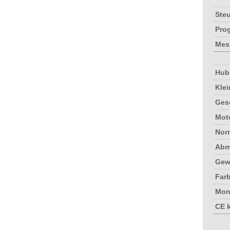
Ste
Pro
Mes
Hub
Klei
Ges
Mot
Nor
Abm
Gew
Far
Mon
CE 