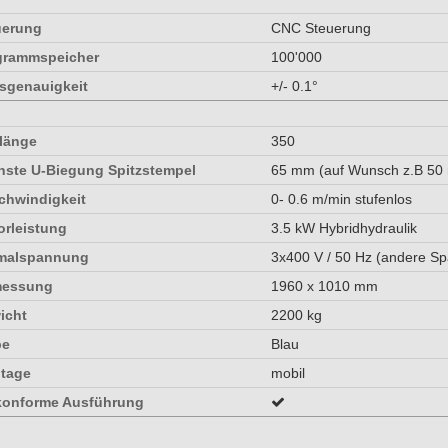
uerung
CNC Steuerung
grammspeicher
100'000
sgenauigkeit
+/- 0.1°
länge
350
nste U-Biegung Spitzstempel
65 mm (auf Wunsch z.B 50 
chwindigkeit
0- 0.6 m/min stufenlos
orleistung
3.5 kW Hybridhydraulik
malspannung
3x400 V / 50 Hz (andere S
essung
1960 x 1010 mm
icht
2200 kg
be
Blau
tage
mobil
konforme Ausführung