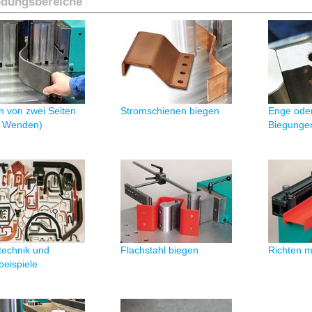
dungsbereiche
n von zwei Seiten
Stromschienen biegen
Enge oder
 Wenden)
Biegunge
technik und
Flachstahl biegen
Richten m
beispiele