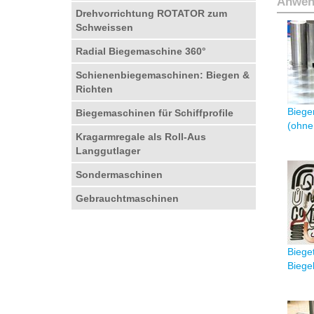
Anwen
Drehvorrichtung ROTATOR zum
Schweissen
Radial Biegemaschine 360°
Schienenbiegemaschinen: Biegen &
Richten
Biege
Biegemaschinen für Schiffprofile
(ohne
Kragarmregale als Roll-Aus
Langgutlager
Sondermaschinen
Gebrauchtmaschinen
Biege
Biege