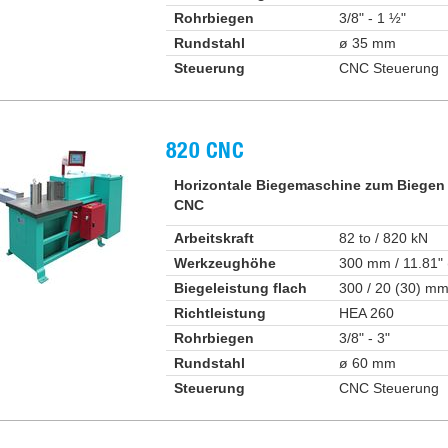
Rohrbiegen
3/8" - 1 ½"
Rundstahl
ø 35 mm
Steuerung
CNC Steuerung
820 CNC
Horizontale Biegemaschine zum Biegen
CNC
Arbeitskraft
82 to / 820 kN
Werkzeughöhe
300 mm / 11.81" 
Biegeleistung flach
300 / 20 (30) m
Richtleistung
HEA 260
Rohrbiegen
3/8" - 3"
Rundstahl
ø 60 mm
Steuerung
CNC Steuerung