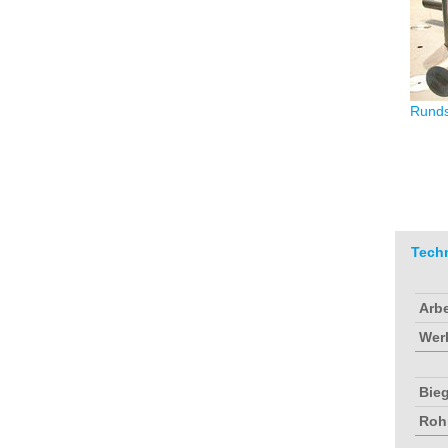
Runds
Tech
Arbe
Wer
Bieg
Roh