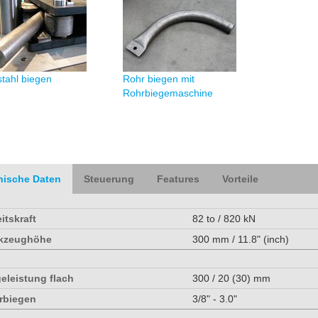
tahl biegen
Rohr biegen mit
Rohrbiegemaschine
nische Daten
Steuerung
Features
Vorteile
itskraft
82 to / 820 kN
kzeughöhe
300 mm / 11.8" (inch)
eleistung flach
300 / 20 (30) mm
rbiegen
3/8" - 3.0"