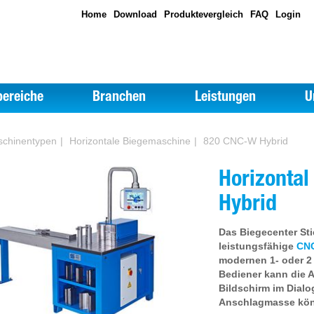
Home
Download
Produktevergleich
FAQ
Login
ereiche
Branchen
Leistungen
U
chinentypen
Horizontale Biegemaschine
820 CNC-W Hybrid
Horizonta
Hybrid
Das Biegecenter Sti
leistungsfähige
CNC
modernen 1- oder 2
Bediener kann die A
Bildschirm im Dialo
Anschlagmasse kön