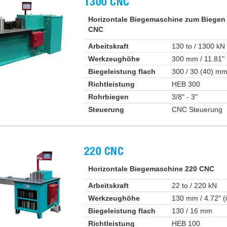
1300 CNC
Horizontale Biegemaschine zum Biegen
CNC
Arbeitskraft
130 to / 1300 kN
Werkzeughöhe
300 mm / 11.81" 
Biegeleistung flach
300 / 30 (40) m
Richtleistung
HEB 300
Rohrbiegen
3/8" - 3"
Steuerung
CNC Steuerung
220 CNC
Horizontale Biegemaschine 220 CNC
Arbeitskraft
22 to / 220 kN
Werkzeughöhe
130 mm / 4.72" (
Biegeleistung flach
130 / 16 mm
Richtleistung
HEB 100