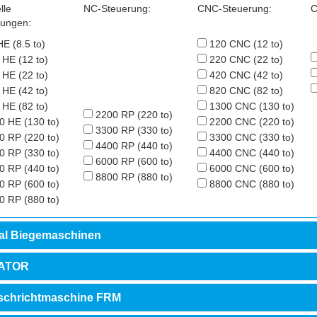
lle
NC-Steuerung:
CNC-Steuerung:
C
rungen:
E (8.5 to)
120 CNC (12 to)
 HE (12 to)
220 CNC (22 to)
 HE (22 to)
420 CNC (42 to)
 HE (42 to)
820 CNC (82 to)
 HE (82 to)
1300 CNC (130 to)
2200 RP (220 to)
0 HE (130 to)
2200 CNC (220 to)
3300 RP (330 to)
0 RP (220 to)
3300 CNC (330 to)
4400 RP (440 to)
0 RP (330 to)
4400 CNC (440 to)
6000 RP (600 to)
0 RP (440 to)
6000 CNC (600 to)
8800 RP (880 to)
0 RP (600 to)
8800 CNC (880 to)
0 RP (880 to)
al Biegemaschinen
ATOR
schrichtmaschine FRM