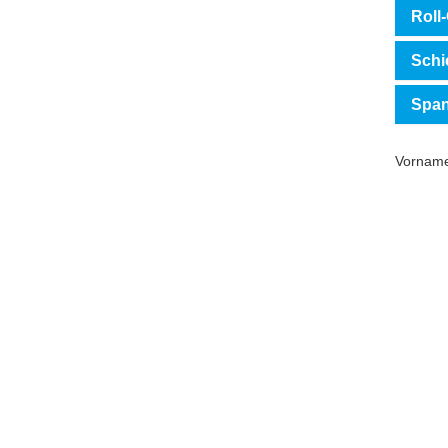
Roll
Schi
Span
Vorname