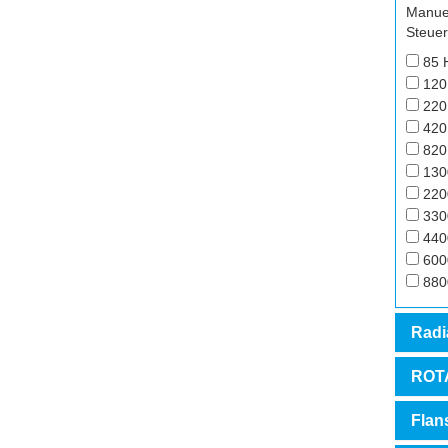
Manue
Steue
85 H
120
220
420
820
130
220
330
440
600
880
Radi
ROT
Flan