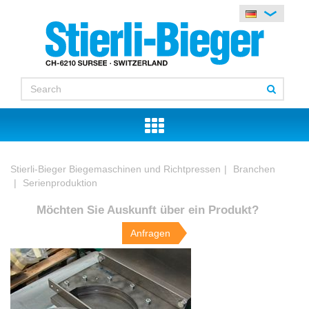
Stierli-Bieger Biegemaschinen und Richtpressen
Branchen
Serienproduktion
Möchten Sie Auskunft über ein Produkt?
Anfragen