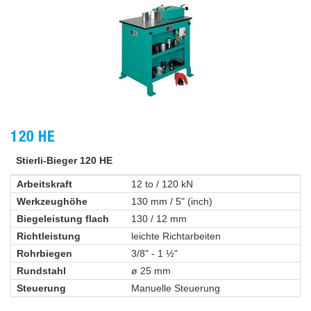
120 HE
Stierli-Bieger 120 HE
Arbeitskraft
12 to / 120 kN
Werkzeughöhe
130 mm / 5" (inch)
Biegeleistung flach
130 / 12 mm
Richtleistung
leichte Richtarbeiten
Rohrbiegen
3/8" - 1 ½"
Rundstahl
ø 25 mm
Steuerung
Manuelle Steuerung