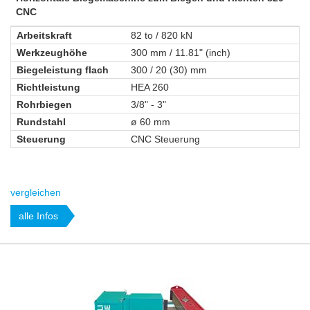
CNC
Arbeitskraft
82 to / 820 kN
Werkzeughöhe
300 mm / 11.81" (inch)
Biegeleistung flach
300 / 20 (30) mm
Richtleistung
HEA 260
Rohrbiegen
3/8" - 3"
Rundstahl
ø 60 mm
Steuerung
CNC Steuerung
vergleichen
alle Infos