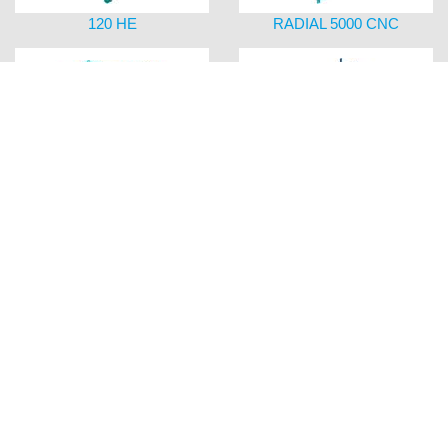
120 HE
RADIAL 5000 CNC
ROTATOR 1000/ 6 to Wendevorrichtung
Roll-Aus Regal für Stangenmater
420 CNC-WP Hybrid
1300 HE
FRM-30
3300 NC+